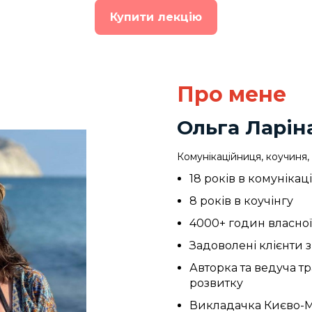
Купити лекцію
Про мене
Ольга Ларін
Комунікаційниця, коучиня,
18 років в комунікац
8 років в коучінгу
4000+ годин власної
Задоволені клієнти з 
Авторка та ведуча 
розвитку
Викладачка Києво-М