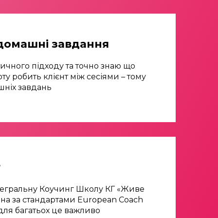
 домашні завдання
ичного підходу та точно знаю що
у робить клієнт між сесіями – тому
шніх завдань
т
Інтегральну Коучинг Школу КГ «Живе
ана за стандартами European Coach
 для багатьох це важливо