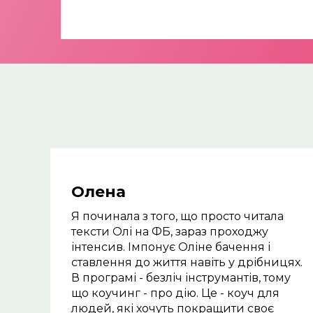
Олена
Я починала з того, що просто читала 
тексти Олі на ФБ, зараз проходжу 
інтенсив. Імпонує Оліне бачення і 
ставлення до життя навіть у дрібницях. 
В програмі - безліч інструмантів, тому 
що коучинг - про дію. Це - коуч для 
людей, які хочуть покращити своє 