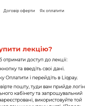
Договір оферти
Як оплатити
упити лекцію?
б отримати доступ до лекції:
 кнопку та введіть свої дані.
ку Оплатити і перейдіть в Liqpay.
евірте пошту, туди вам прийде логін
льного кабінету та запрошувальний
зареєстровані, використовуйте той