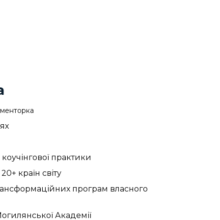
а
 менторка
іях
 коучінгової практики
20+ країн світу
трансформаційних програм власного
огилянської Академії