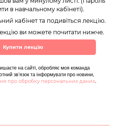
шов вам у минулому листі. (Пароль
ти в навчальному кабінеті).
ьний кабінет та подивіться лекцію.
екцію ви можете почитати нижче.
Купити лекцію
алишаєте на сайті, обробляє моя команда
отний зв'язок та інформувати про новини,
ня про обробку персональних даних
.