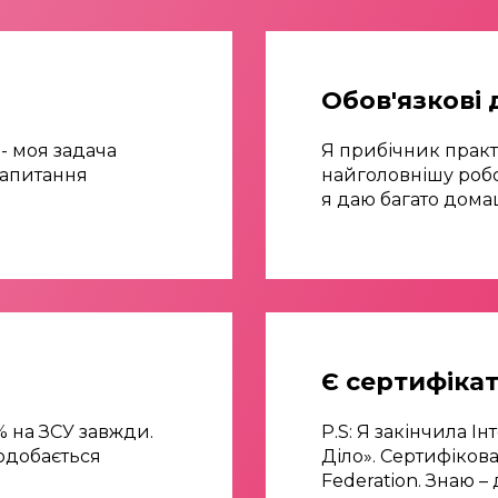
Обов'язкові
 - моя задача
Я прибічник практ
 запитання
найголовнішу робот
я даю багато дома
Є сертифіка
 на ЗСУ завжди.
P.S: Я закінчила 
подобається
Діло». Сертифіков
Federation. Знаю –