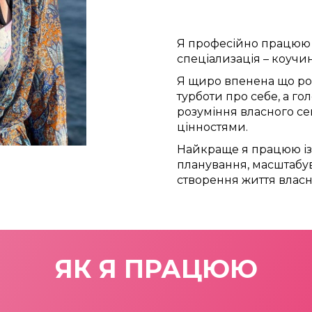
Я професійно працюю 
спеціализація – коучи
Я щиро впенена що ро
турботи про себе, а го
розуміння власного сенс
цінностями.
Найкраще я працюю із 
планування, масштабув
створення життя власн
ЯК Я ПРАЦЮЮ