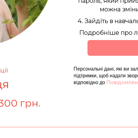
пароль, який прий
можна зміни
4. Зайдіть в навчал
Подробніше про л
Персональні дані, які ви з
ції
підтримки, щоб надати звор
ця
Повідомлен
відповідно до
300 грн.