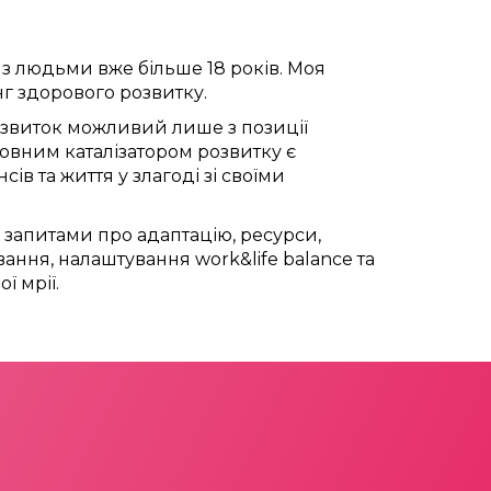
з людьми вже більше 18 років. Моя
нг здорового розвитку.
звиток можливий лише з позиції
ловним каталізатором розвитку є
ів та життя у злагоді зі своїми
запитами про адаптацію, ресурси,
ання, налаштування work&life balance та
ої мрії.