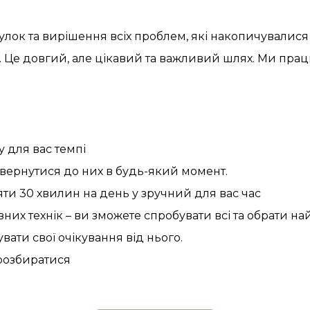
ігулок та вирішення всіх проблем, які накопичувалис
. Це довгий, але цікавий та важливий шлях. Ми пра
 для вас темпі
повернутися до них в будь-який момент.
ти 30 хвилин на день у зручний для вас час
зних технік – ви зможете спробувати всі та обрати на
ати свої очікування від нього.
 розбиратися