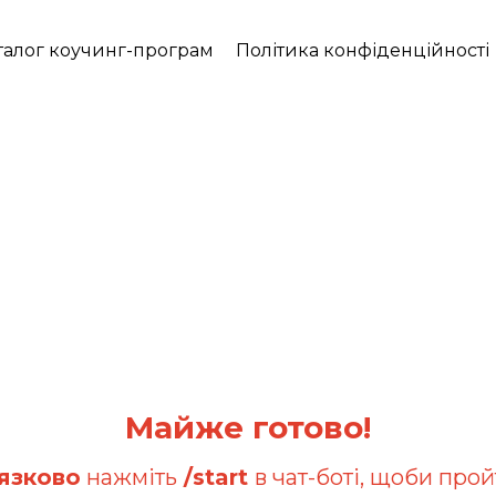
талог коучинг-програм
Політика конфіденційності
Майже готово!
язково
нажміть
/start
в чат-боті, щоби прой