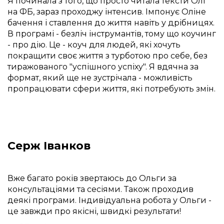
Я починала з того, що просто читала тексти Олі 
на ФБ, зараз проходжу інтенсив. Імпонує Оліне 
бачення і ставлення до життя навіть у дрібницях. 
В програмі - безліч інструмантів, тому що коучинг 
- про дію. Це - коуч для людей, які хочуть 
покращити своє життя з турботою про себе, без 
тиражованого "успішного успіху". Я вдячна за 
формат, який ще не зустрічала - можливість 
пропрацювати сфери життя, які потребують змін.
Серж Іванков
Вже багато років звертаюсь до Ольги за 
консультаціями та сесіями. Також проходив 
деякі програми. Індивідуальна робота у Ольги - 
це завжди про якісні, швидкі результати!